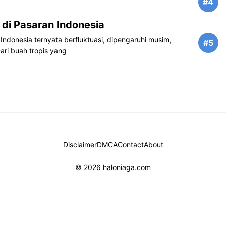
#4
 di Pasaran Indonesia
Indonesia ternyata berfluktuasi, dipengaruhi musim,
#5
ari buah tropis yang
Disclaimer
DMCA
Contact
About
© 2026 haloniaga.com