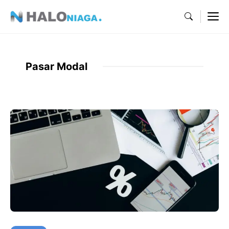
Skip
M
to
content
Pasar Modal