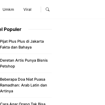
Umkm
Viral
el Populer
Pijat Plus Plus di Jakarta
Fakta dan Bahaya
Deretan Artis Punya Bisnis
Petshop
Beberapa Doa Niat Puasa
Ramadhan: Arab Latin dan
Artinya
Cara Agar Orang Tak Bisa