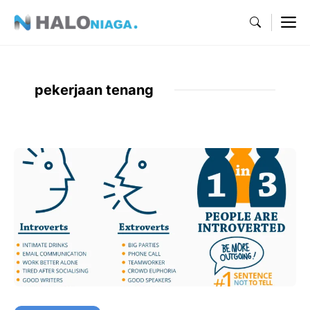
Skip
M
to
content
pekerjaan tenang