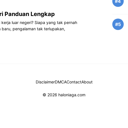
#4
eri Panduan Lengkap
i kerja luar negeri? Siapa yang tak pernah
#5
aru, pengalaman tak terlupakan,
Disclaimer
DMCA
Contact
About
© 2026 haloniaga.com