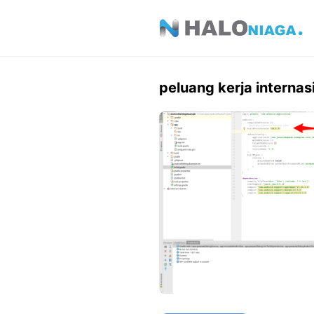
Skip
to
content
peluang kerja internas