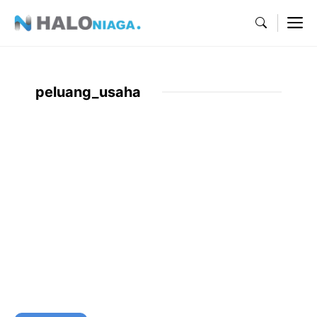
Skip
M
to
content
peluang_usaha