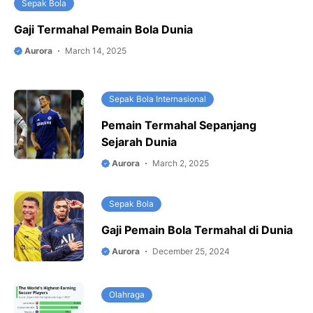
Sepak Bola
Gaji Termahal Pemain Bola Dunia
Aurora
March 14, 2025
Sepak Bola Internasional
Pemain Termahal Sepanjang
Sejarah Dunia
Aurora
March 2, 2025
Sepak Bola
Gaji Pemain Bola Termahal di Dunia
Aurora
December 25, 2024
Olahraga