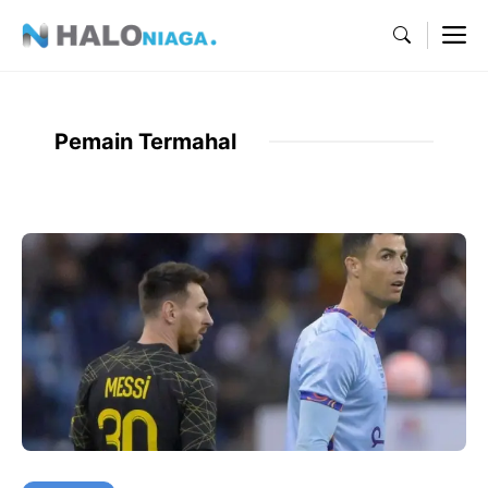
Skip
M
to
content
Pemain Termahal