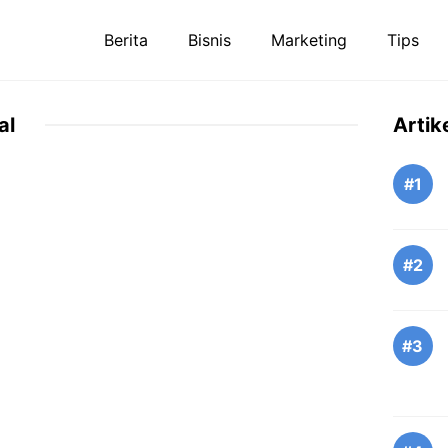
Berita
Bisnis
Marketing
Tips
al
Artik
#1
#2
#3