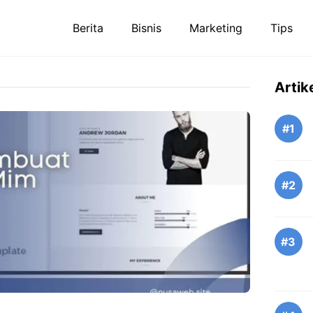
Berita
Bisnis
Marketing
Tips
Artik
#1
#2
#3