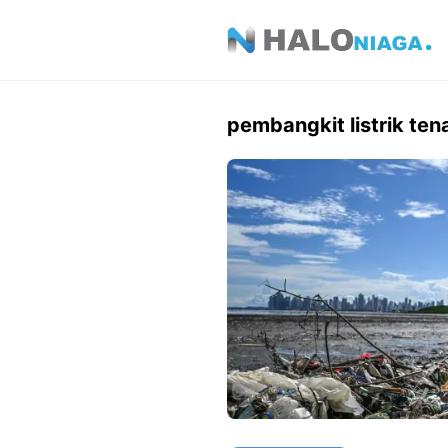
Skip
to
content
pembangkit listrik ten