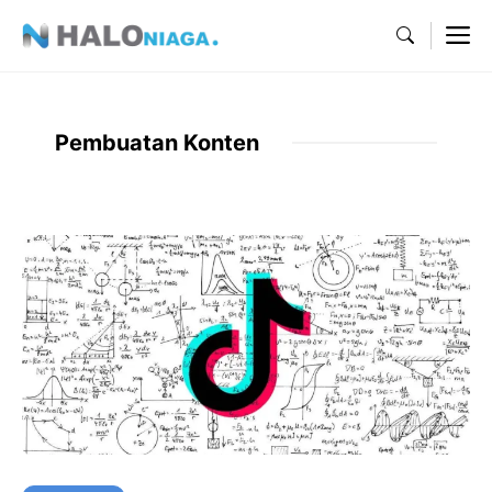
Skip
M
to
content
Pembuatan Konten