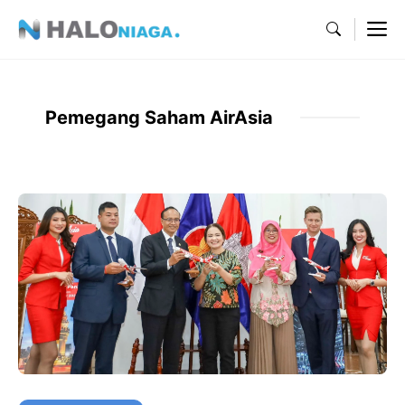
Skip
M
to
content
Pemegang Saham AirAsia