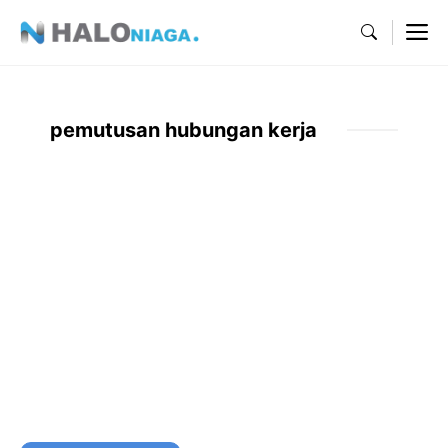
Skip
M
to
content
pemutusan hubungan kerja