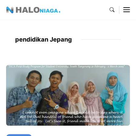
Skip
M
to
content
pendidikan Jepang