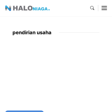
Skip
M
to
content
pendirian usaha