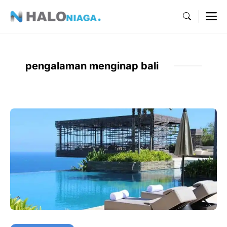
Skip
M
to
content
pengalaman menginap bali