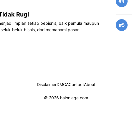
#4
Tidak Rugi
enjadi impian setiap pebisnis, baik pemula maupun
#5
eluk-beluk bisnis, dari memahami pasar
Disclaimer
DMCA
Contact
About
© 2026 haloniaga.com