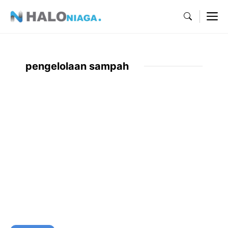
Skip
M
to
content
pengelolaan sampah