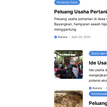
Pertanian Desa
Peluang Usaha Pertani
Peluang usaha pertanian di desa
Bayangkan, hamparan sawah hija
menggantung
Aurora
April 24, 2025
Bisnis dan
Ide Usa
Ide usaha d
menjanjika
potensi ek
Aurora
Kewirausa
Peluang