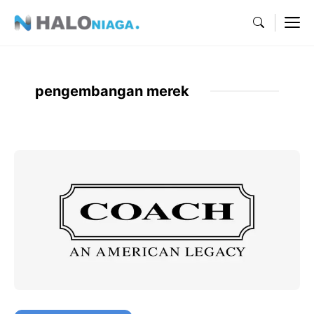
Skip
M
to
content
pengembangan merek