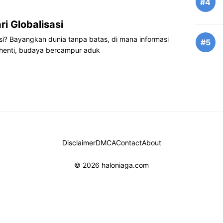
#4
ri Globalisasi
asi? Bayangkan dunia tanpa batas, di mana informasi
#5
 henti, budaya bercampur aduk
Disclaimer
DMCA
Contact
About
© 2026 haloniaga.com