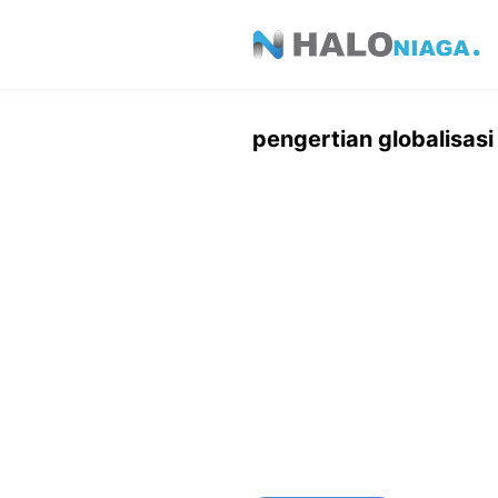
Skip
to
content
pengertian globalisasi