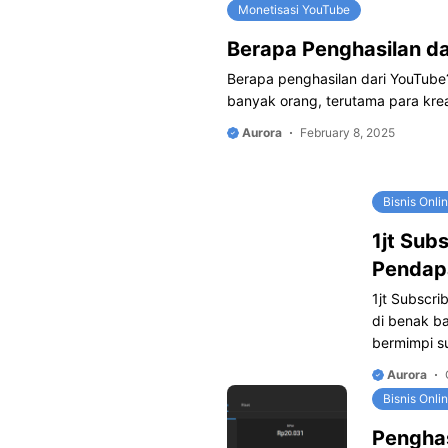
Monetisasi YouTube
Berapa Penghasilan d
Berapa penghasilan dari YouTube?
banyak orang, terutama para kre
Aurora
February 8, 2025
Bisnis Onli
1jt Sub
Pendap
1jt Subscri
di benak b
bermimpi s
Aurora
Bisnis Onli
Penghas