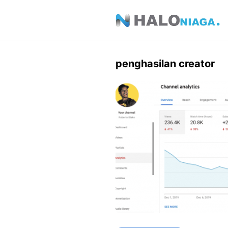
Skip
to
content
penghasilan creator