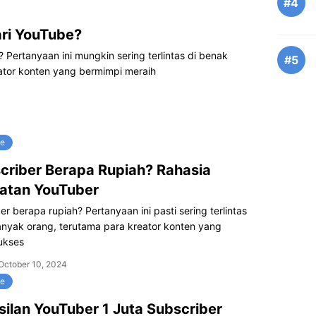
#4
ari YouTube?
 Pertanyaan ini mungkin sering terlintas di benak
#5
ator konten yang bermimpi meraih
ne
scriber Berapa Rupiah? Rahasia
atan YouTuber
ber berapa rupiah? Pertanyaan ini pasti sering terlintas
anyak orang, terutama para kreator konten yang
ukses
October 10, 2024
ne
ilan YouTuber 1 Juta Subscriber