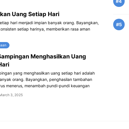
#4
kan Uang Setiap Hari
tiap hari menjadi impian banyak orang. Bayangkan,
#5
nsisten setiap harinya, memberikan rasa aman
haan
Sampingan Menghasilkan Uang
Hari
ingan yang menghasilkan uang setiap hari adalah
nyak orang. Bayangkan, penghasilan tambahan
erus menerus, menambah pundi-pundi keuangan
March 3, 2025