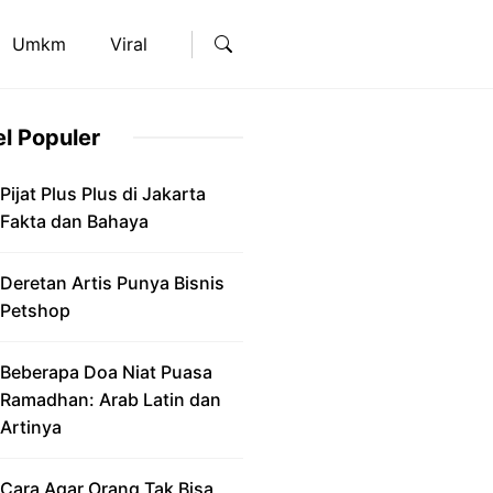
Umkm
Viral
el Populer
Pijat Plus Plus di Jakarta
Fakta dan Bahaya
Deretan Artis Punya Bisnis
Petshop
Beberapa Doa Niat Puasa
Ramadhan: Arab Latin dan
Artinya
Cara Agar Orang Tak Bisa