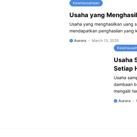
Kewirausahaan
Usaha yang Menghasil
Usaha yang menghasilkan uang se
mendapatkan penghasilan yang ko
Aurora
March 13, 2025
Kewirausa
Usaha 
Setiap 
Usaha samp
dambaan ba
mengalir t
Aurora