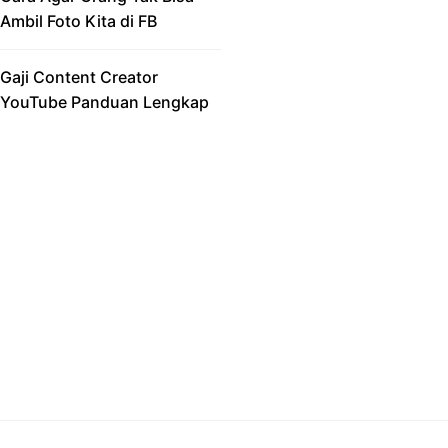
Ambil Foto Kita di FB
Gaji Content Creator
YouTube Panduan Lengkap