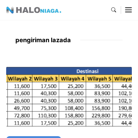
Skip
M
to
content
pengiriman lazada