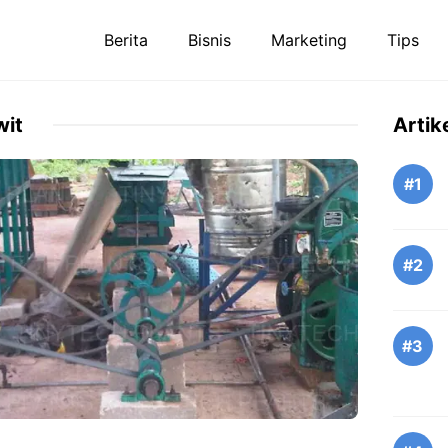
Berita
Bisnis
Marketing
Tips
wit
Artik
#1
#2
#3