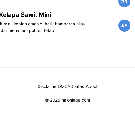
#4
Kelapa Sawit Mini
 mini: impian emas di balik hamparan hijau.
#5
dar menanam pohon, tetapi
Disclaimer
DMCA
Contact
About
© 2026 haloniaga.com