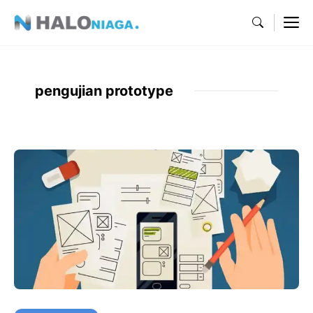
Skip
M
to
content
pengujian prototype