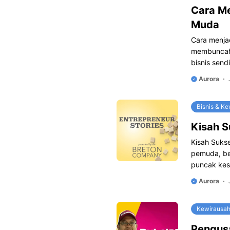
Cara Me
Muda
Cara menja
membuncah 
bisnis sendi
Aurora
Bisnis & K
Kisah 
Kisah Suks
pemuda, be
puncak kes
Aurora
Kewirausa
Pengusa