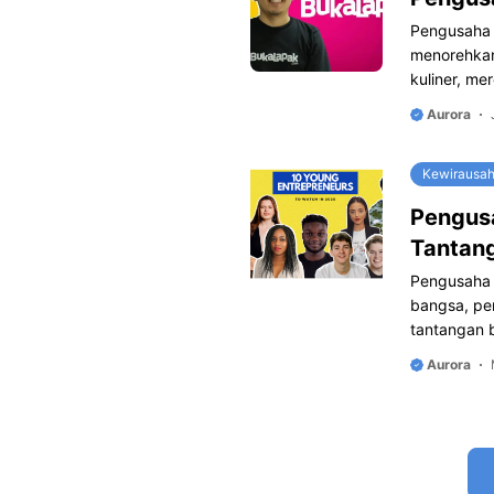
Pengusaha m
menorehkan 
kuliner, m
Aurora
Kewirausa
Pengusa
Tantang
Pengusaha 
bangsa, pe
tantangan 
Aurora