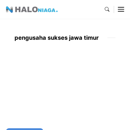
Skip
M
to
content
pengusaha sukses jawa timur