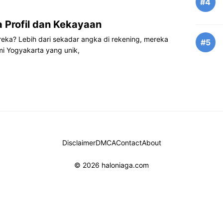
#4
a Profil dan Kekayaan
reka? Lebih dari sekadar angka di rekening, mereka
#5
i Yogyakarta yang unik,
Disclaimer
DMCA
Contact
About
© 2026 haloniaga.com