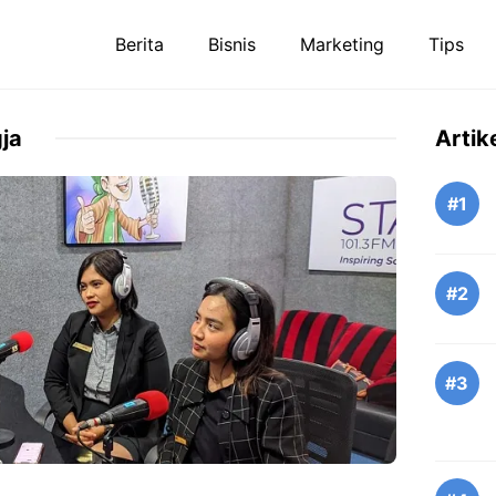
Berita
Bisnis
Marketing
Tips
ja
Artik
#1
#2
#3