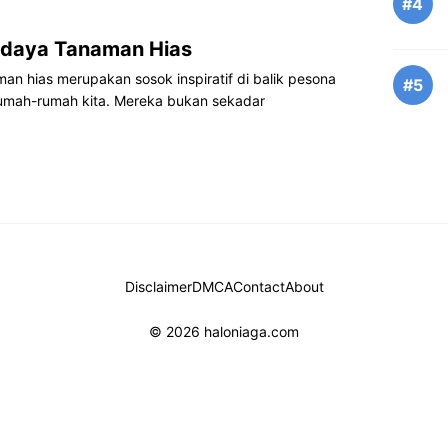
#4
idaya Tanaman Hias
n hias merupakan sosok inspiratif di balik pesona
#5
rumah-rumah kita. Mereka bukan sekadar
Disclaimer
DMCA
Contact
About
© 2026 haloniaga.com