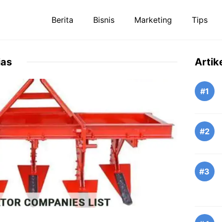
Berita
Bisnis
Marketing
Tips
ias
Artik
#1
#2
#3