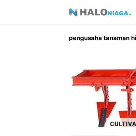
Skip
to
content
pengusaha tanaman h