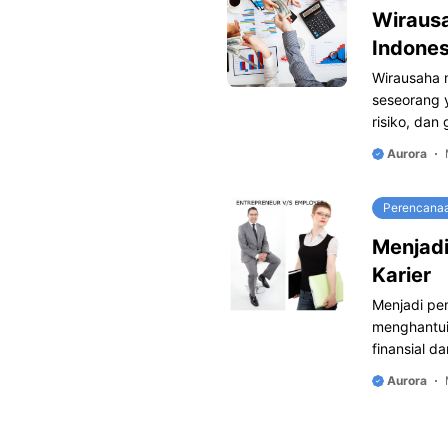
Wiraus
Indones
Wirausaha 
seseorang 
risiko, da
Aurora
Perencanaa
Menjadi
Karier
Menjadi pe
menghantui
finansial d
Aurora