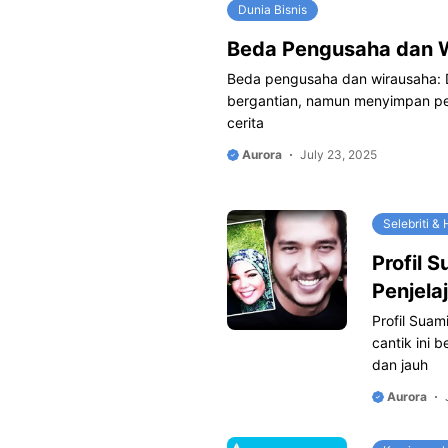
Dunia Bisnis
Beda Pengusaha dan 
Beda pengusaha dan wirausaha: Du
bergantian, namun menyimpan p
cerita
Aurora
July 23, 2025
Selebriti &
Profil 
Penjela
Profil Suam
cantik ini
dan jauh
Aurora