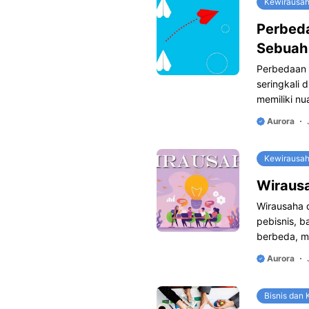
Kewirausa
Perbed
Sebuah 
Perbedaan 
seringkali 
memiliki n
Aurora
Kewirausa
Wirausa
Wirausaha 
pebisnis, ba
berbeda, m
Aurora
Bisnis dan