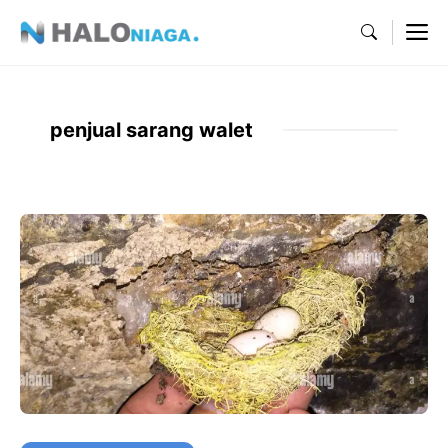
Skip
M
to
content
penjual sarang walet