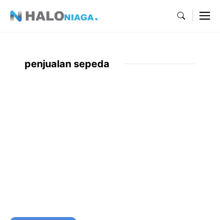
Skip
M
to
content
penjualan sepeda