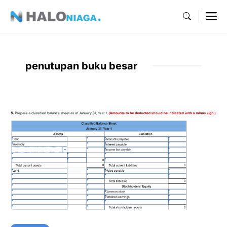
Skip
M
to
content
penutupan buku besar