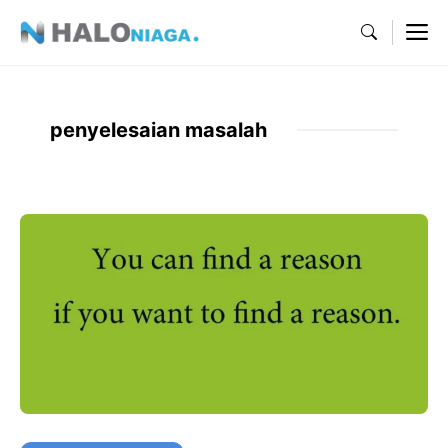
Skip
M
to
content
penyelesaian masalah