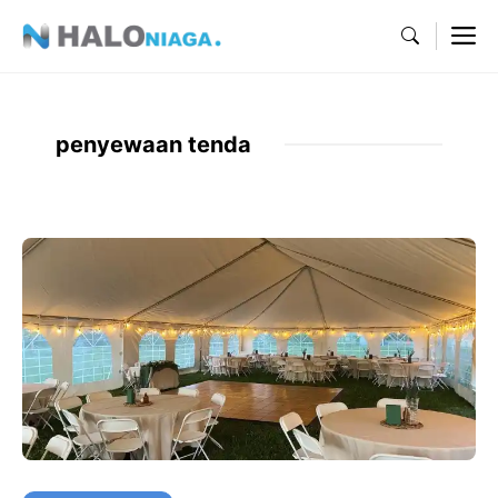
Skip
M
to
content
penyewaan tenda