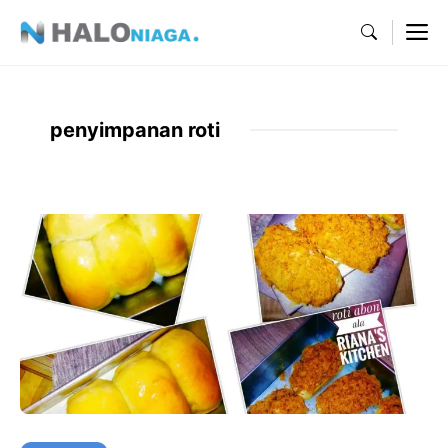
Skip
M
to
content
penyimpanan roti