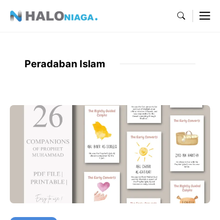
Skip
M
to
content
Peradaban Islam