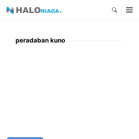
Skip
M
to
content
peradaban kuno