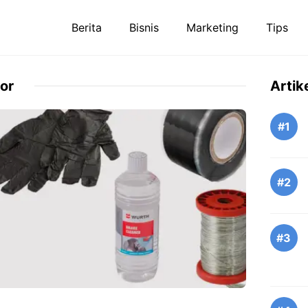
Berita
Bisnis
Marketing
Tips
or
Artik
#1
#2
#3