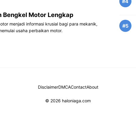
#4
n Bengkel Motor Lengkap
tor menjadi informasi krusial bagi para mekanik,
#5
 memulai usaha perbaikan motor.
Disclaimer
DMCA
Contact
About
© 2026 haloniaga.com