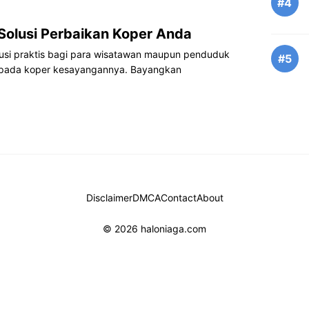
#4
 Solusi Perbaikan Koper Anda
olusi praktis bagi para wisatawan maupun penduduk
#5
 pada koper kesayangannya. Bayangkan
Disclaimer
DMCA
Contact
About
© 2026 haloniaga.com