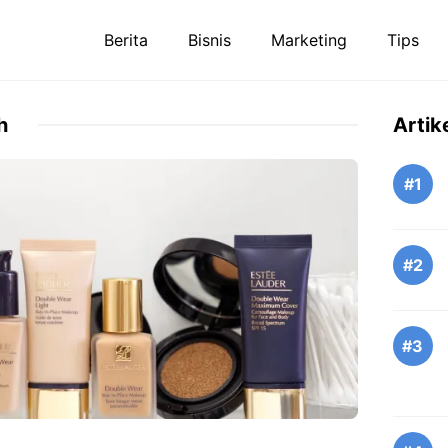
Berita
Bisnis
Marketing
Tips
h
Artik
#1
#2
#3