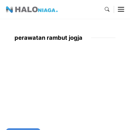
Skip
M
to
content
perawatan rambut jogja