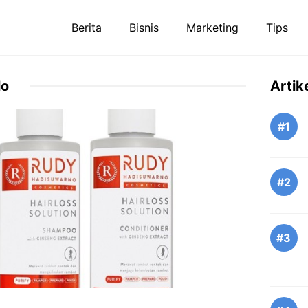
Berita
Bisnis
Marketing
Tips
lo
Artik
#1
#2
#3