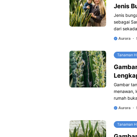
Jenis B
Jenis bunga
sebagai San
dari sekad
Aurora
Tanaman H
Gambar
Lengka
Gambar tan
menawan, l
rumah buk
Aurora
Tanaman H
Gambar