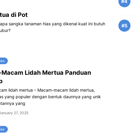
#4
ua di Pot
siapa sangka tanaman hias yang dikenal kuat ini butuh
#5
ubur?
ias
Macam Lidah Mertua Panduan
p
m lidah mertua – Macam-macam lidah mertua,
as yang populer dengan bentuk daunnya yang unik
atannya yang
January 27, 2025
ias