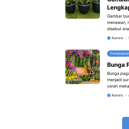
Lengka
Gambar bun
menawan, m
disebut sna
Aurora
Pertamana
Bunga 
Bunga pag
menjadi su
cerah meka
Aurora