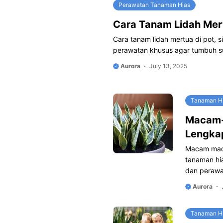
Perawatan Tanaman Hias
Cara Tanam Lidah Mert
Cara tanam lidah mertua di pot, 
perawatan khusus agar tumbuh s
Aurora
July 13, 2025
Tanaman H
Macam-
Lengka
Macam maca
tanaman hi
dan peraw
Aurora
Tanaman H