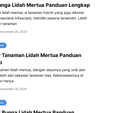
unga Lidah Mertua Panduan Lengkap
 lidah mertua, si tanaman kokoh yang juga dikenal
sevieria trifasciata, memiliki pesona tersendiri. Lebih
ar tanaman
November 28, 2024
ias
 Tanaman Lidah Mertua Panduan
p
aman lidah mertua, dengan daunnya yang unik dan
ebih dari sekadar tanaman hias. Keberadaannya di
an hanya
November 16, 2024
ias
 Bunga Lidah Mertua Panduan