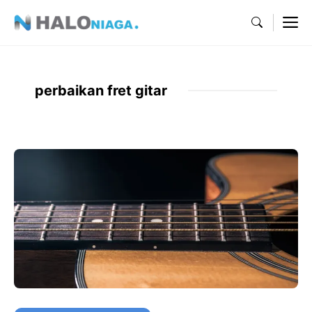
Skip
M
to
content
perbaikan fret gitar