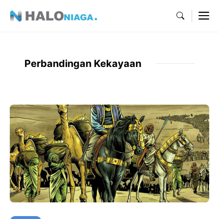
Skip
M
to
content
Perbandingan Kekayaan