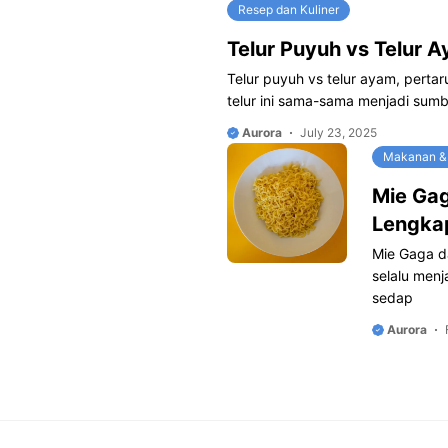
Resep dan Kuliner
Telur Puyuh vs Telur
Telur puyuh vs telur ayam, pertar
telur ini sama-sama menjadi sumb
Aurora
July 23, 2025
Makanan &
Mie Ga
Lengka
Mie Gaga d
selalu men
sedap
Aurora