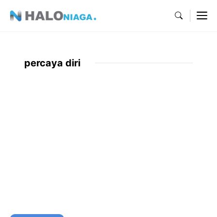
Skip
M
to
content
percaya diri