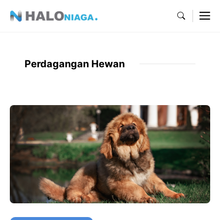
Skip
M
to
content
Perdagangan Hewan